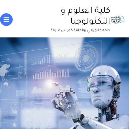
خطي
Main
كلية العلوم و
لى
enu
لمحتوى
التكنولوجيا
جامعة الجيلالي بونعامة خميس مليانة
أخر الأخبار