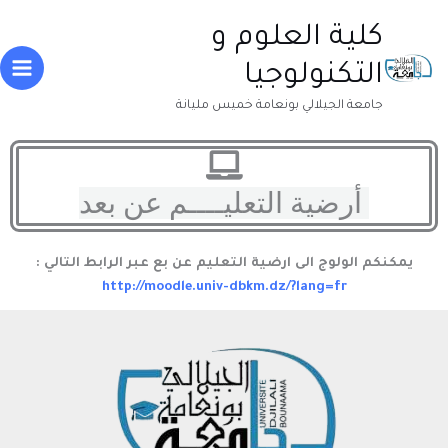
خطي
Main
كلية العلوم و
لى
enu
لمحتوى
التكنولوجيا
جامعة الجيلالي بونعامة خميس مليانة
أرضية التعليــــم عن بعد
يمكنكم الولوج الى ارضية التعليم عن بع عبر الرابط التالي :
http://moodle.univ-dbkm.dz/?lang=fr