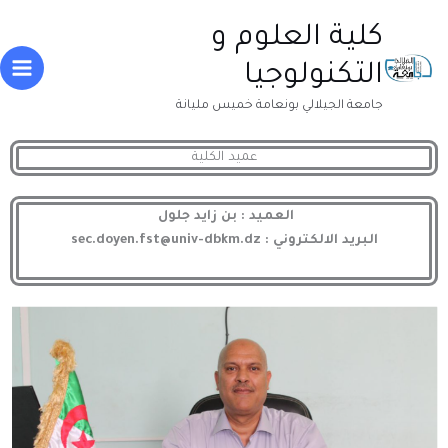
خطي
Main
كلية العلوم و
لى
enu
لمحتوى
التكنولوجيا
جامعة الجيلالي بونعامة خميس مليانة
عميد الكلية
العميد : بن زايد جلول
البريد الالكتروني : sec.doyen.fst@univ-dbkm.dz