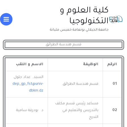
خطي
Main
كلية العلوم و
لى
enu
لمحتوى
التكنولوجيا
جامعة الجيلالي بونعامة خميس مليانة
قسم هندسة الطرائق
الرقم
الوظيفة
الاسم و اللقب
السيد. عداد جلول
01
قسم هندسة الطرائق
dep_gp_fst@univ-
dbkm.dz
مساعد رئيس قسم مكلف
02
بالتدريس والتعليم في
د. بودرقة سامية
التدرج