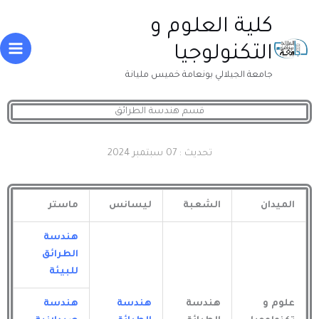
خطي
Main
كلية العلوم و
لى
enu
لمحتوى
التكنولوجيا
جامعة الجيلالي بونعامة خميس مليانة
قسم هندسة الطرائق
تحديث : 07 سبتمبر 2024
الميدان
الشعبة
ليسانس
ماستر
هندسة
الطرائق
للبيئة
علوم و
هندسة
هندسة
هندسة