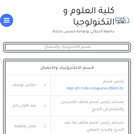
خطي
Main
كلية العلوم و
لى
enu
لمحتوى
التكنولوجيا
جامعة الجيلالي بونعامة خميس مليانة
قسم الالكترونيك والاتصال
قسم الالكترونيك والاتصال
رئيس قسم
د‌. نعاس يوسف
dep.eln-telecom@univ-dbkm.dz
مساعد رئيس قسم مكلف بالتدريس
د‌. عبد القادر رابح
والتعليم في التدرج
مساعد رئيس قسم مكلف بما بعد
د‌. ملال فاطمة
التدرج والبحث العلمي